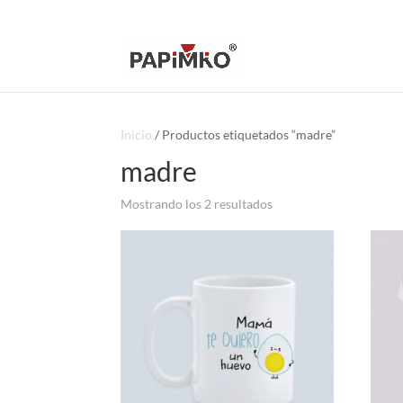
Inicio
/ Productos etiquetados “madre”
madre
Ordenado
Mostrando los 2 resultados
por
popularidad