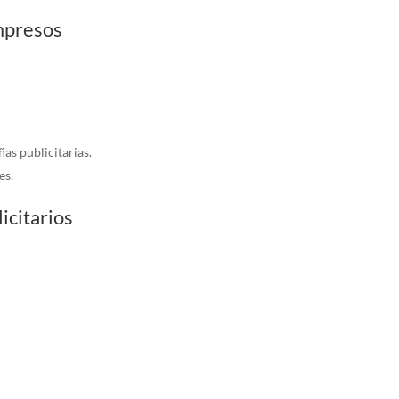
impresos
as publicitarias.
es.
licitarios