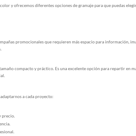
color y ofrecemos diferentes opciones de gramaje para que puedas elegir
ampañas promocionales que requieren más espacio para información, imág
.
tamaño compacto y práctico. Es una excelente opción para repartir en ma
al.
 adaptarnos a cada proyecto:
y precio.
encia.
esional.