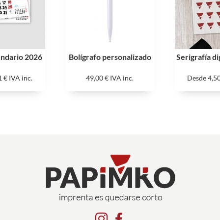
lendario 2026
Bolígrafo personalizado
Serigrafía di
1
€
IVA inc.
49,00
€
IVA inc.
Desde
4,5

