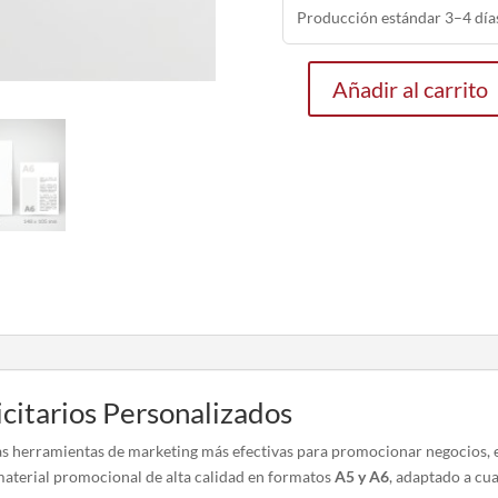
Producción estándar 3–4 días
Añadir al carrito
Impresión
de
Flyers
Publicitarios
cantidad
icitarios Personalizados
 las herramientas de marketing más efectivas para promocionar negocios, 
 material promocional de alta calidad en formatos
A5 y A6
, adaptado a cu