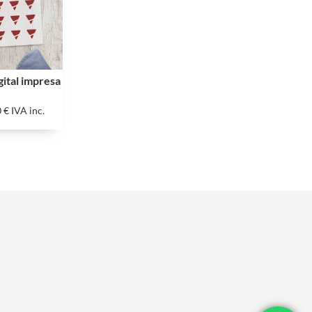
gital impresa
0
€
IVA inc.