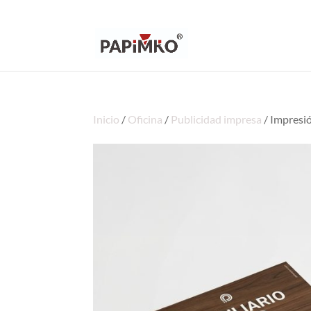
Inicio
/
Oficina
/
Publicidad impresa
/ Impresió