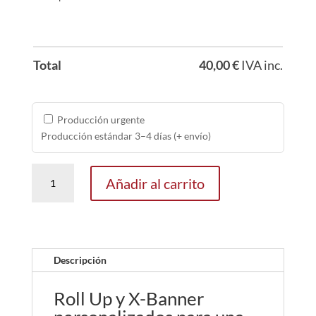
Total
40,00
€
IVA inc.
Producción urgente
Producción estándar 3–4 días (+ envío)
Roll
Añadir al carrito
Up
y
X-
Banner
personalizados
Descripción
cantidad
Roll Up y X-Banner