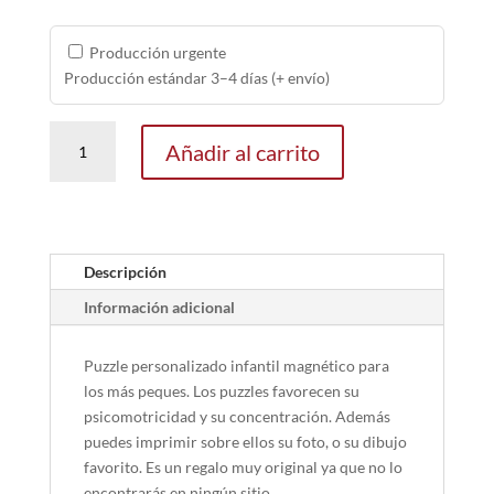
Producción urgente
Producción estándar 3–4 días (+ envío)
Puzzle
Añadir al carrito
Personalizado
magnético
cantidad
Descripción
Información adicional
Puzzle personalizado infantil magnético para
los más peques. Los puzzles favorecen su
psicomotricidad y su concentración. Además
puedes imprimir sobre ellos su foto, o su dibujo
favorito. Es un regalo muy original ya que no lo
encontrarás en ningún sitio.