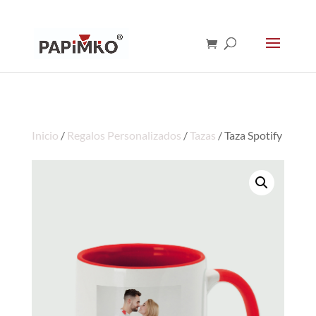
Inicio
/
Regalos Personalizados
/
Tazas
/ Taza Spotify