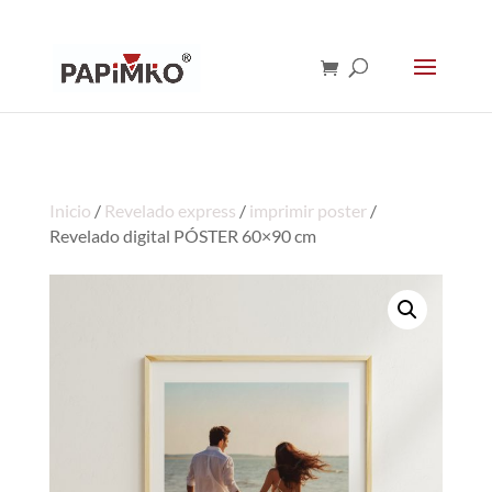
Inicio
/
Revelado express
/
imprimir poster
/
Revelado digital PÓSTER 60×90 cm