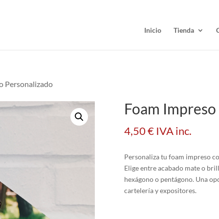
Inicio
Tienda
o Personalizado
Foam Impreso 
4,50
€
IVA inc.
Personaliza tu foam impreso co
Elige entre acabado mate o bri
hexágono o pentágono. Una opció
cartelería y expositores.