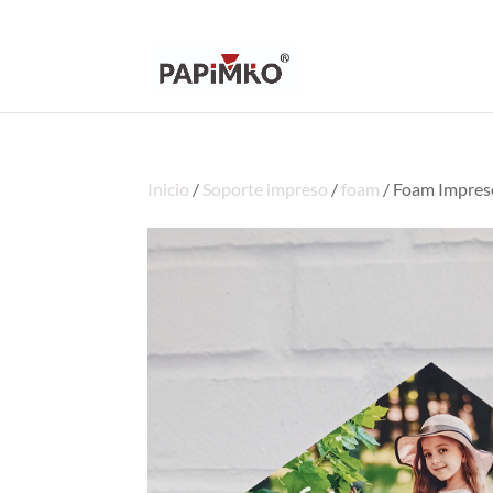
Inicio
/
Soporte impreso
/
foam
/ Foam Impres