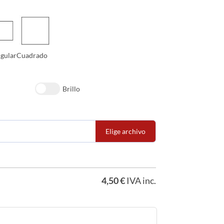
gular
Cuadrado
Brillo
Elige archivo
4,50
€
IVA inc.