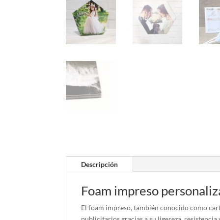
Descripción
Foam impreso personaliza
El foam impreso, también conocido como cartó
publicitarios gracias a su ligereza, resistenci