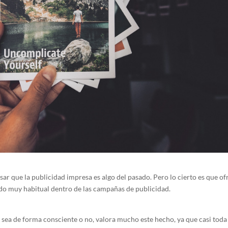
sar que la publicidad impresa es algo del pasado. Pero lo cierto es que of
do muy habitual dentro de las campañas de publicidad.
 sea de forma consciente o no, valora mucho este hecho, ya que casi toda