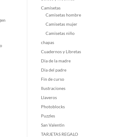
Camisetas
Camisetas hombre
gen
Camisetas mujer
Camisetas niño
chapas
do
Cuadernos y Libretas
Dia de la madre
Dia del padre
Fin de curso
Ilustraciones
Llaveros
Photoblocks
Puzzles
San Valentin
TARJETAS REGALO